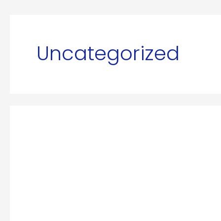
Uncategorized
RESOLUCIÓN
NO.
1-
2023
SALARIO
MÍNIMO
EN