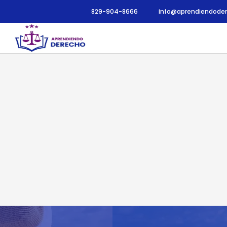
Ir
829-904-8666
info@aprendiendode
al
contenido