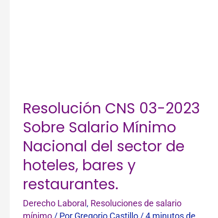
Nacional
del
sector
de
hoteles,
bares
y
restaurantes.
Resolución CNS 03-2023
Sobre Salario Mínimo
Nacional del sector de
hoteles, bares y
restaurantes.
Derecho Laboral
,
Resoluciones de salario
mínimo
/ Por
Gregorio Castillo
/
4 minutos de