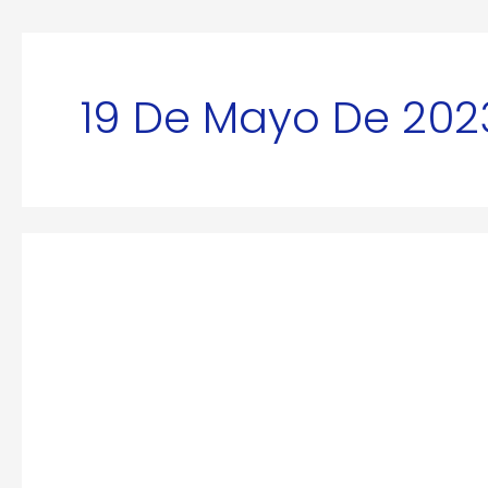
19 De Mayo De 202
Resolución
CNS
03-
2023
Sobre
Salario
Mínimo